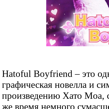
Hatoful Boyfriend – это 
графическая новелла и си
произведению Хато Moa, с
же время немного сумасше