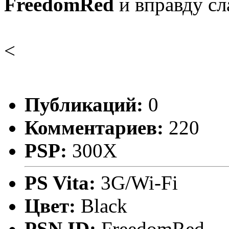
FreedomRed
и вправду с
<
Публикаций:
0
Комментариев:
220
PSP:
300X
PS Vita:
3G/Wi-Fi
Цвет:
Black
PSN ID:
FreedomRed