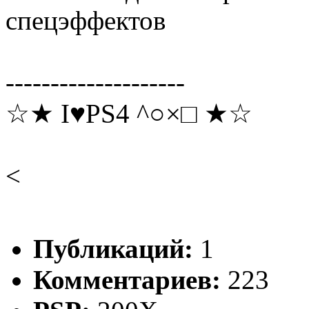
спецэффектов
--------------------
☆★ I♥PS4 ^○×□ ★☆
<
Публикаций:
1
Комментариев:
223