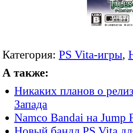
Категория:
PS Vita-игры
,
А также:
Никаких планов о релизе
Запада
Namco Bandai на Jump F
Новый бандл PS Vita для