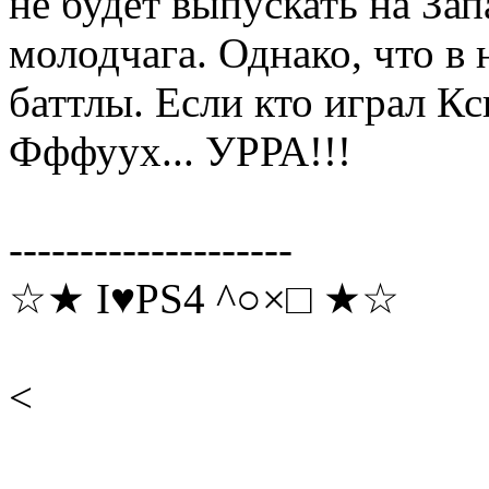
не будет выпускать на Зап
молодчага. Однако, что в 
баттлы. Если кто играл К
Фффуух... УРРА!!!
--------------------
☆★ I♥PS4 ^○×□ ★☆
<