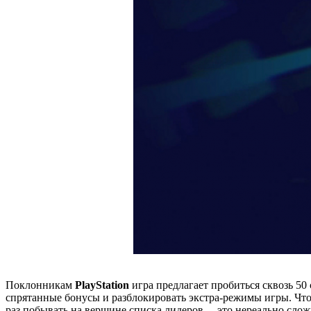
Поклонникам
PlayStation
игра предлагает пробиться сквозь 50
спрятанные бонусы и разблокировать экстра-режимы игры. Что 
раз побывать на вершине списка лидеров… это нереально слож