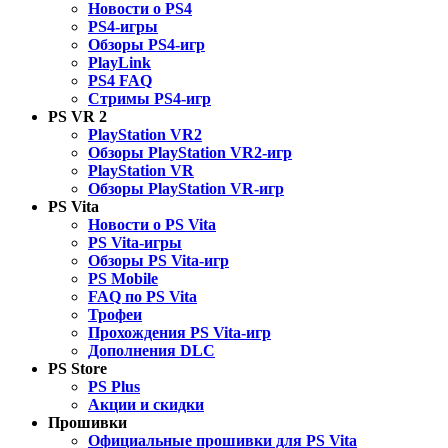
Новости о PS4
PS4-игры
Обзоры PS4-игр
PlayLink
PS4 FAQ
Стримы PS4-игр
PS VR 2
PlayStation VR2
Обзоры PlayStation VR2-игр
PlayStation VR
Обзоры PlayStation VR-игр
PS Vita
Новости о PS Vita
PS Vita-игры
Обзоры PS Vita-игр
PS Mobile
FAQ по PS Vita
Трофеи
Прохождения PS Vita-игр
Дополнения DLC
PS Store
PS Plus
Акции и скидки
Прошивки
Официальные прошивки для PS Vita