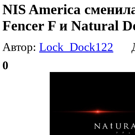
NIS America сменил
Fencer F и Natural D
Автор:
Lock_Dock122
Да
0