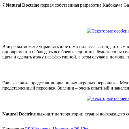
7
Natural Doctrine
первая собственная разработка Kadokawa Gam
В игре вы можете управлять юнитами пользуясь стандартным ви
одновременно наблюдать все боевые единицы, будь то силы со
щита и сделать атаку неэффективной, в этом случае в помощь 
Famitsu также представили два новых игровых персонажа. Мелт
представленный персонаж, Зиглинд – очень опытный и закале
Natural Doctrine
выходит на территории страны восходящего сол
Категория:
PS Vita-игры
,
Новости о PS Vita