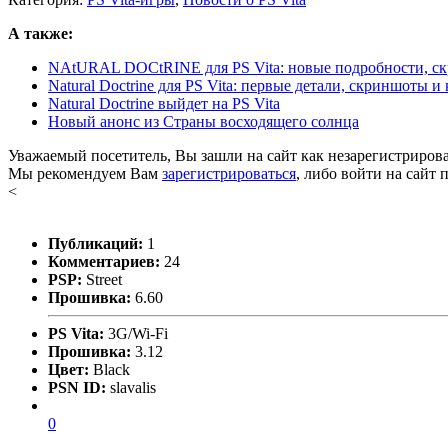
А также:
NAtURAL DOCtRINE для PS Vita: новые подробности, с
Natural Doctrine для PS Vita: первые детали, скриншоты и
Natural Doctrine выйдет на PS Vita
Новый анонс из Страны восходящего солнца
Уважаемый посетитель, Вы зашли на сайт как незарегистриров
Мы рекомендуем Вам
зарегистрироваться
, либо войти на сайт 
<
Публикаций:
1
Комментариев:
24
PSP:
Street
Прошивка:
6.60
PS Vita:
3G/Wi-Fi
Прошивка:
3.12
Цвет:
Black
PSN ID:
slavalis
0