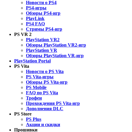
Новости о PS4
PS4-игры
Обзоры PS4-игр
PlayLink
PS4 FAQ
Стримы PS4-игр
PS VR 2
PlayStation VR2
Обзоры PlayStation VR2-игр
PlayStation VR
Обзоры PlayStation VR-игр
PlayStation Portal
PS Vita
Новости о PS Vita
PS Vita-игры
Обзоры PS Vita-игр
PS Mobile
FAQ по PS Vita
Трофеи
Прохождения PS Vita-игр
Дополнения DLC
PS Store
PS Plus
Акции и скидки
Прошивки