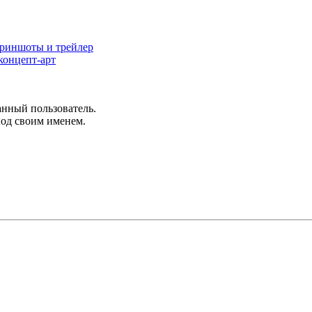
криншоты и трейлер
 концепт-арт
анный пользователь.
под своим именем.