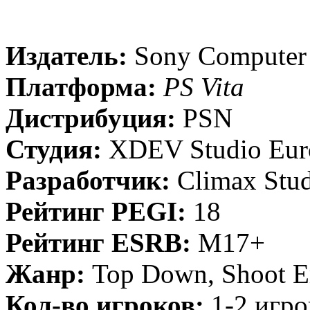
Издатель:
Sony Computer 
Платформа:
PS Vita
Дистрибуция:
PSN
Студия:
XDEV Studio Eur
Разработчик:
Climax Stu
Рейтинг PEGI:
18
Рейтинг ESRB:
M17+
Жанр:​
Top Down, Shoot 
Кол-во игроков:
1-2 игро