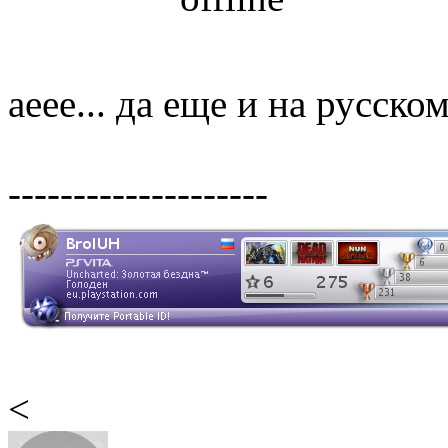
аеее... да еще и на русском
--------------------
<