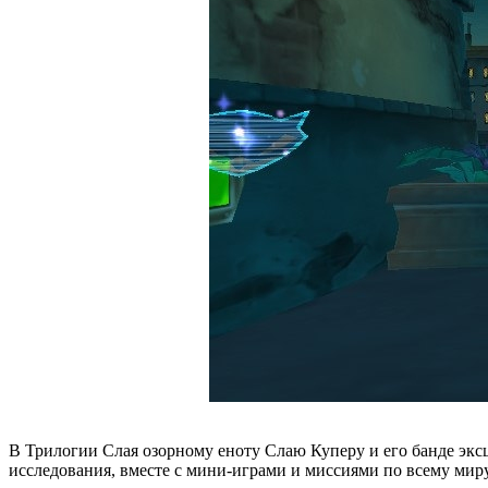
В Трилогии Слая озорному еноту Слаю Куперу и его банде эксц
исследования, вместе с мини-играми и миссиями по всему миру