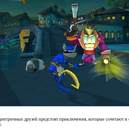
ентричных друзей предстоят приключения, которые сочетают в се
.