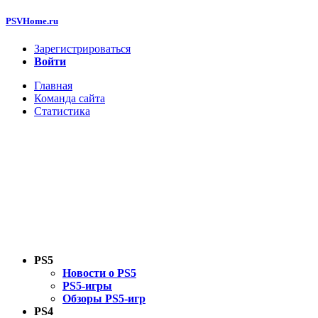
PSVHome.ru
Зарегистрироваться
Войти
Главная
Команда сайта
Статистика
PS5
Новости о PS5
PS5-игры
Обзоры PS5-игр
PS4