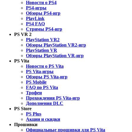
Новости о PS4
PS4-игры
Обзоры PS4-игр
PlayLink
PS4 FAQ
Стримы PS4-игр
PS VR 2
PlayStation VR2
Обзоры PlayStation VR2-игр
PlayStation VR
Обзоры PlayStation VR-игр
PS Vita
Новости о PS Vita
PS Vita-игры
Обзоры PS Vita-игр
PS Mobile
FAQ по PS Vita
Трофеи
Прохождения PS Vita-игр
Дополнения DLC
PS Store
PS Plus
Акции и скидки
Прошивки
Официальные прошивки для PS Vita