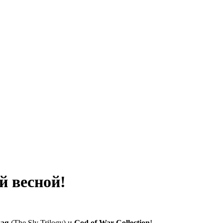
й весной!
лая
(The Sly Trilogy) и
God of War Collection
!