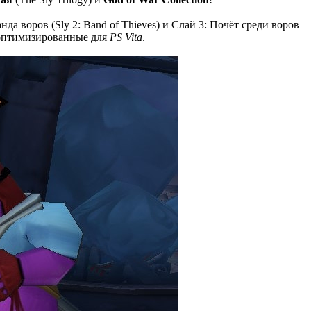
анда воров (Sly 2: Band of Thieves) и Слай 3: Почёт среди воров
и оптимизированные для
PS Vita
.