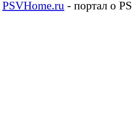
PSVHome.ru
- портал о P