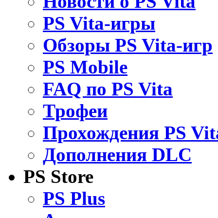
Новости о PS Vita
PS Vita-игры
Обзоры PS Vita-игр
PS Mobile
FAQ по PS Vita
Трофеи
Прохождения PS Vit
Дополнения DLC
PS Store
PS Plus