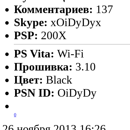
Комментариев:
137
Skype:
xOiDyDyx
PSP:
200X
PS Vita:
Wi-Fi
Прошивка:
3.10
Цвет:
Black
PSN ID:
OiDyDy
0
26 ноября 2013 16:26