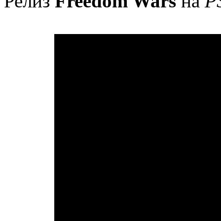
Релиз
Freedom Wars
на
P