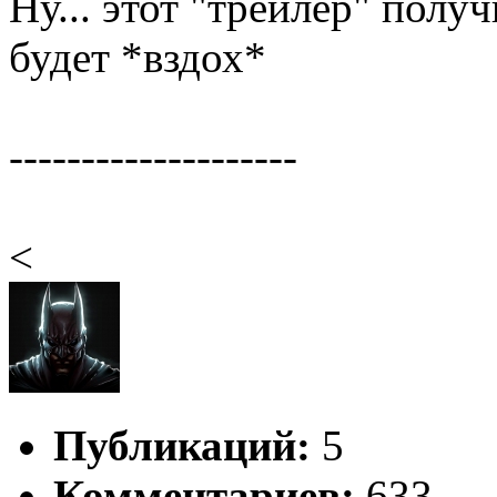
Ну... этот "трейлер" пол
будет *вздох*
--------------------
<
Публикаций:
5
Комментариев:
633