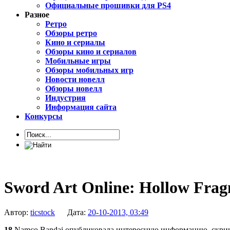
Официальные прошивки для PS4
Разное
Ретро
Обзоры ретро
Кино и сериалы
Обзоры кино и сериалов
Мобильные игры
Обзоры мобильных игр
Новости новелл
Обзоры новелл
Индустрия
Информация сайта
Конкурсы
Sword Art Online: Hollow Fra
Автор:
ticstock
Дата:
20-10-2013, 03:49
18
Namco Bandai опубликовала интересную информацию, скрин