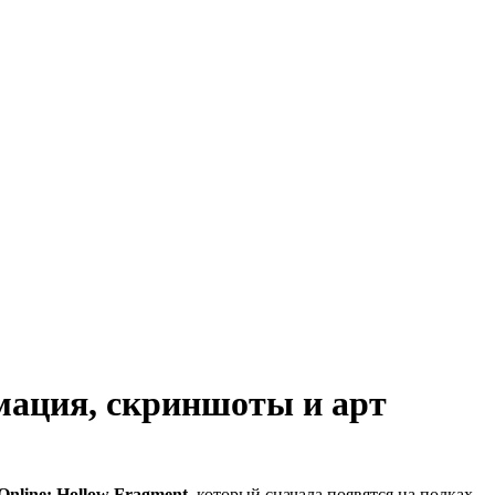
рмация, скриншоты и арт
Online: Hollow Fragment
, который сначала появятся на полках