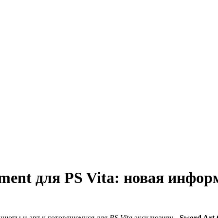
gment для PS Vita: новая инфо
шоты и арт к готовящемуся для
PS Vita
эксклюзиву -
Sword Art 