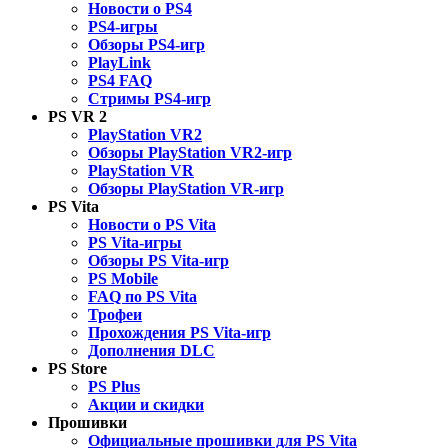
Новости о PS4
PS4-игры
Обзоры PS4-игр
PlayLink
PS4 FAQ
Стримы PS4-игр
PS VR 2
PlayStation VR2
Обзоры PlayStation VR2-игр
PlayStation VR
Обзоры PlayStation VR-игр
PS Vita
Новости о PS Vita
PS Vita-игры
Обзоры PS Vita-игр
PS Mobile
FAQ по PS Vita
Трофеи
Прохождения PS Vita-игр
Дополнения DLC
PS Store
PS Plus
Акции и скидки
Прошивки
Официальные прошивки для PS Vita