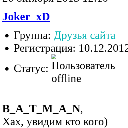
Joker_xD
Группа:
Друзья сайта
Регистрация: 10.12.201
Статус:
B_A_T_M_A_N
,
Хах, увидим кто кого)