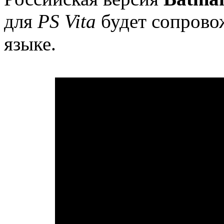
для
PS Vita
будет сопрово
языке.