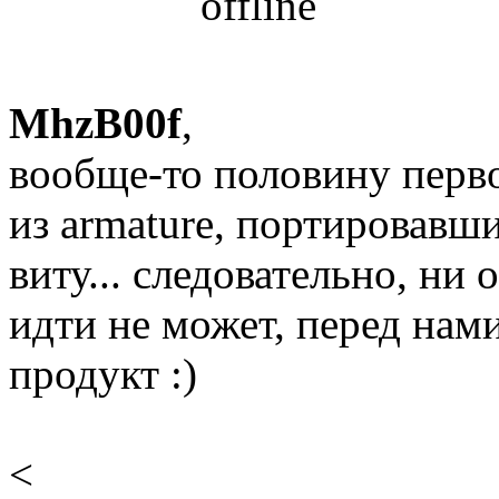
MhzB00f
,
вообще-то половину перво
из armature, портировавш
виту... следовательно, ни 
идти не может, перед нам
продукт :)
<