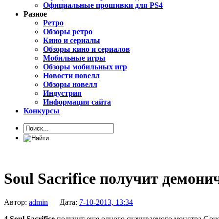
Официальные прошивки для PS4
Разное
Ретро
Обзоры ретро
Кино и сериалы
Обзоры кино и сериалов
Мобильные игры
Обзоры мобильных игр
Новости новелл
Обзоры новелл
Индустрия
Информация сайта
Конкурсы
Soul Sacrifice получит демони
Автор:
admin
Дата:
7-10-2013, 13:34
4
Soul Sacrifice
получит еще одного скачиваемого монстра Gouen