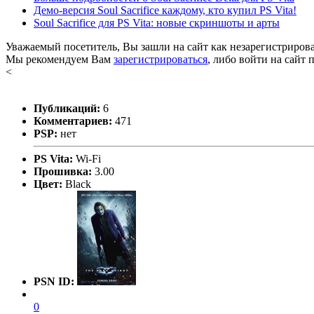
Демо-версия Soul Sacrifice каждому, кто купил PS Vita!
Soul Sacrifice для PS Vita: новые скриншоты и арты
Уважаемый посетитель, Вы зашли на сайт как незарегистриров
Мы рекомендуем Вам
зарегистрироваться
, либо войти на сайт 
<
Публикаций:
6
Комментариев:
471
PSP:
нет
PS Vita:
Wi-Fi
Прошивка:
3.00
Цвет:
Black
PSN ID:
0