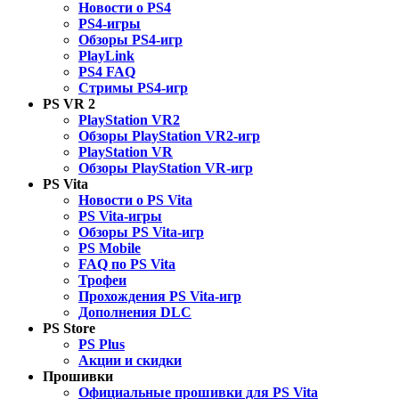
Новости о PS4
PS4-игры
Обзоры PS4-игр
PlayLink
PS4 FAQ
Стримы PS4-игр
PS VR 2
PlayStation VR2
Обзоры PlayStation VR2-игр
PlayStation VR
Обзоры PlayStation VR-игр
PS Vita
Новости о PS Vita
PS Vita-игры
Обзоры PS Vita-игр
PS Mobile
FAQ по PS Vita
Трофеи
Прохождения PS Vita-игр
Дополнения DLC
PS Store
PS Plus
Акции и скидки
Прошивки
Официальные прошивки для PS Vita