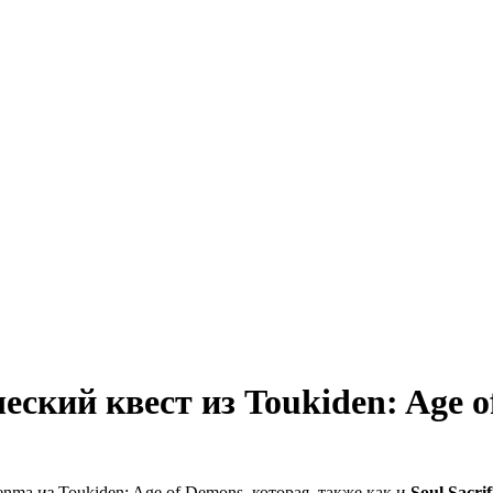
ческий квест из Toukiden: Age 
ma из Toukiden: Age of Demons, которая, также как и
Soul Sacrif