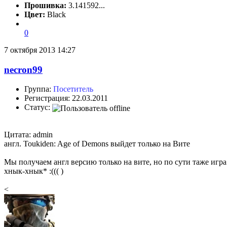
Прошивка:
3.141592...
Цвет:
Black
0
7 октября 2013 14:27
necron99
Группа:
Посетитель
Регистрация: 22.03.2011
Статус:
Цитата: admin
англ. Toukiden: Age of Demons выйдет только на Вите
Мы получаем англ версию только на вите, но по сути таже игр
хнык-хнык* :((( )
<