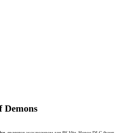
of Demons
ice
, является эксклюзивом для
PS Vita
. Новое DLC будет