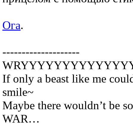
Ога
.
--------------------
WRYYYYYYYYYYYYYYYYY
If only a beast like me co
smile~
Maybe there wouldn’t be 
WAR…