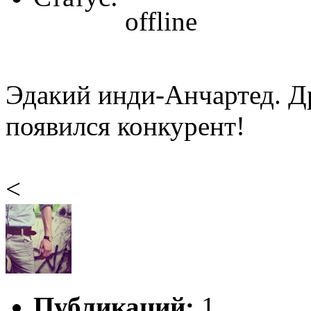
Эдакий инди-Анчартед. Др
появился конкурент!
<
Публикаций:
1