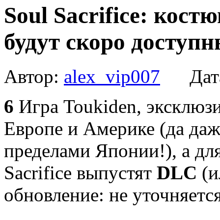
Soul Sacrifice: кос
будут скоро доступ
Автор:
alex_vip007
Дат
6
Игра
Toukiden
, эксклюз
Европе и Америке (да даже
пределами Японии!), а д
Sacrifice
выпустят
DLC
(и
обновление: не уточняется