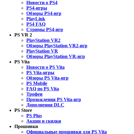
Новости о PS4
PS4-игры
Обзоры PS4-игр
PlayLink
PS4 FAQ
Стримы PS4-игр
PS VR 2
PlayStation VR2
Обзоры PlayStation VR2-игр
PlayStation VR
Обзоры PlayStation VR-игр
PS Vita
Новости о PS Vita
PS Vita-игры
Обзоры PS Vita-игр
PS Mobile
FAQ по PS Vita
Трофеи
Прохождения PS Vita-игр
Дополнения DLC
PS Store
PS Plus
Акции и скидки
Прошивки
Официальные прошивки для PS Vita