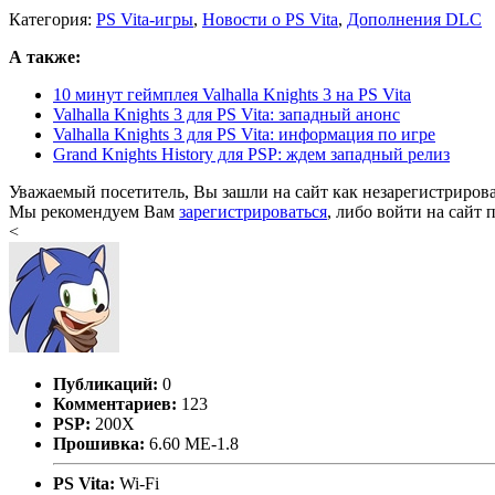
Категория:
PS Vita-игры
,
Новости о PS Vita
,
Дополнения DLC
А также:
10 минут геймплея Valhalla Knights 3 на PS Vita
Valhalla Knights 3 для PS Vita: западный анонс
Valhalla Knights 3 для PS Vita: информация по игре
Grand Knights History для PSP: ждем западный релиз
Уважаемый посетитель, Вы зашли на сайт как незарегистриров
Мы рекомендуем Вам
зарегистрироваться
, либо войти на сайт 
<
Публикаций:
0
Комментариев:
123
PSP:
200X
Прошивка:
6.60 ME-1.8
PS Vita:
Wi-Fi