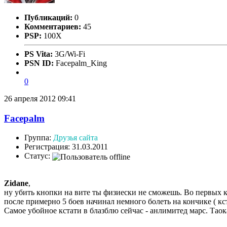
Публикаций:
0
Комментариев:
45
PSP:
100X
PS Vita:
3G/Wi-Fi
PSN ID:
Facepalm_King
0
26 апреля 2012 09:41
Facepalm
Группа:
Друзья сайта
Регистрация: 31.03.2011
Статус:
Zidane
,
ну убить кнопки на вите ты физиески не сможешь. Во первых к
после примерно 5 боев начинал немного болеть на кончике ( кс
Самое убойное кстати в блазблю сейчас - анлимитед марс. Тао