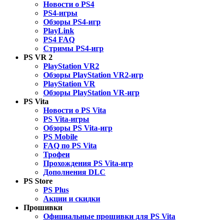
Новости о PS4
PS4-игры
Обзоры PS4-игр
PlayLink
PS4 FAQ
Стримы PS4-игр
PS VR 2
PlayStation VR2
Обзоры PlayStation VR2-игр
PlayStation VR
Обзоры PlayStation VR-игр
PS Vita
Новости о PS Vita
PS Vita-игры
Обзоры PS Vita-игр
PS Mobile
FAQ по PS Vita
Трофеи
Прохождения PS Vita-игр
Дополнения DLC
PS Store
PS Plus
Акции и скидки
Прошивки
Официальные прошивки для PS Vita