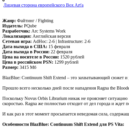
Лицевая сторона европейского Box Art'а
Жанр:
Файтинг / Fighting
Издатель:
PQube
Разработчик:
Arc Systems Work
Локализация:
Английская версия
Сетевая игра:
AdHoc: 2-6 | Infrastructure: 2-6
Дата выхода в США:
15 февраля
Дата выхода в России:
22 февраля
Цена на носителе в России:
1520 рублей
Цена в российском PSN:
1299 рублей
Размер:
3415 Мб
BlazBlue: Continuum Shift Extend – это захватывающий сюжет 
Прошло всего несколько дней после нападения Ragna the Blooded
Поскольку Novus Orbis Librarium никак не проясняет ситуацию
скоростью. Ragna же полностью отходит от дел города и ждет 
И как раз в этот момент просыпается неведомая сила, содержаща
Особенности BlazBlue: Continuum Shift Extend для PS Vita: