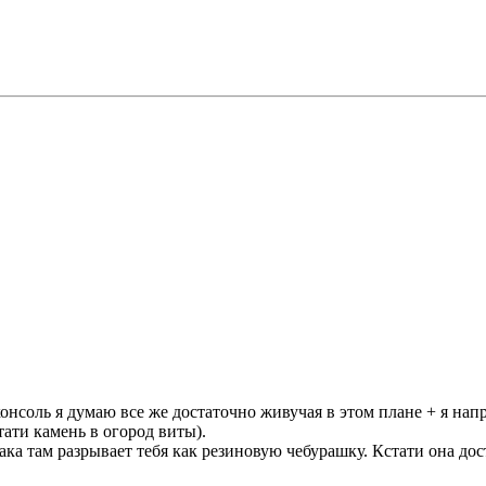
онсоль я думаю все же достаточно живучая в этом плане + я нап
тати камень в огород виты).
кака там разрывает тебя как резиновую чебурашку. Кстати она д