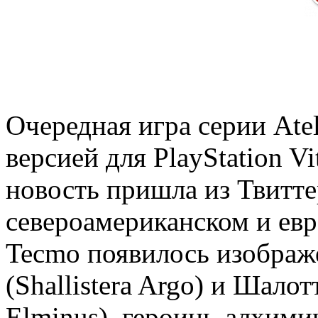
Очередная игра серии Ateli
версией для PlayStation Vi
новость пришла из Твитте
североамериканском и евр
Tecmo появилось изобра
(Shallistera Argo) и Шало
Elminus), героинь-алхимико