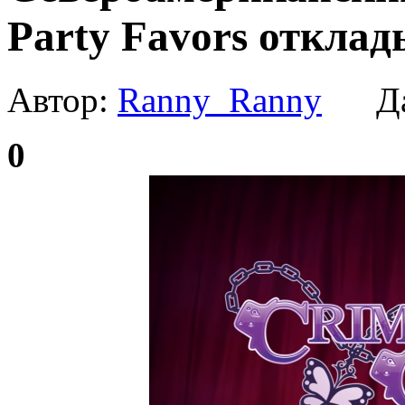
Party Favors отклад
Автор:
Ranny_Ranny
Да
0