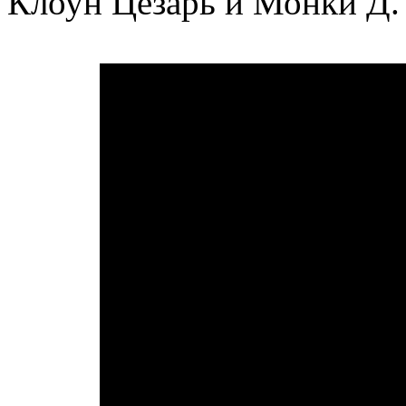
Клоун Цезарь и Монки Д.