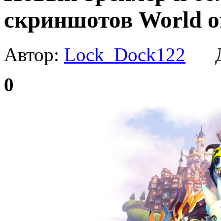
скриншотов World of
Автор:
Lock_Dock122
Да
0