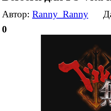
Автор:
Ranny_Ranny
Да
0