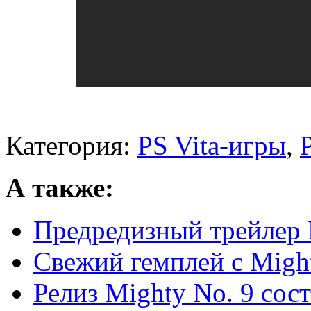
Категория:
PS Vita-игры
,
А также:
Предредизный трейлер 
Свежий гемплей с Migh
Релиз Mighty No. 9 сост