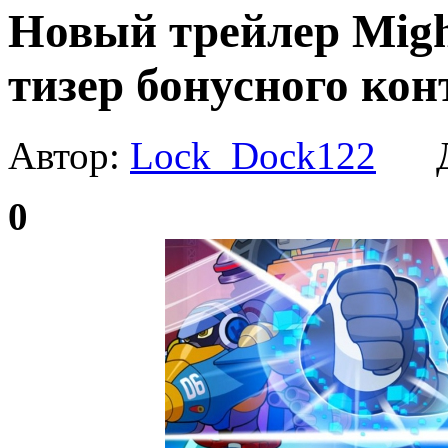
Новый трейлер Migh
тизер бонусного кон
Автор:
Lock_Dock122
Да
0