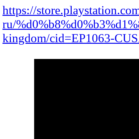
https://store.playstation.co
ru/%d0%b8%d0%b3%d1%8
kingdom/cid=EP1063-CUS