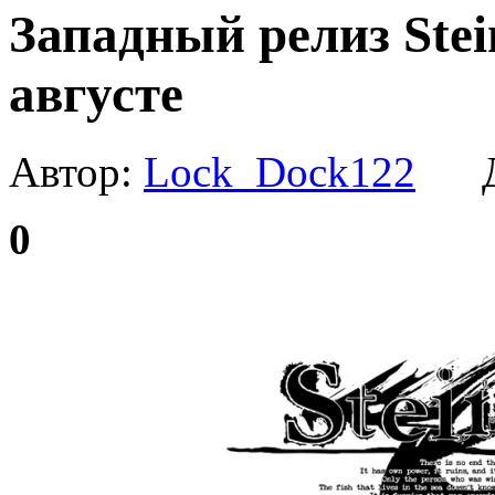
Западный релиз Stei
августе
Автор:
Lock_Dock122
Да
0