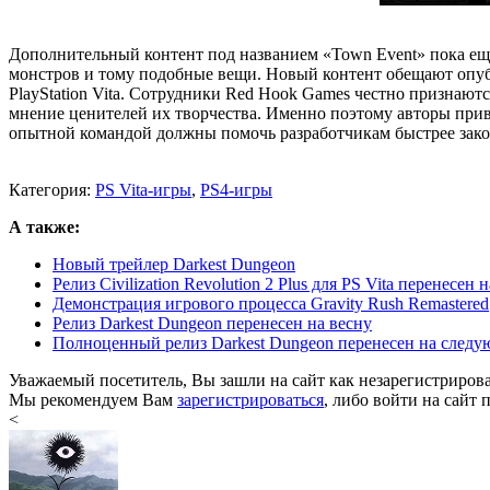
Дополнительный контент под названием «Town Event» пока ещё
монстров и тому подобные вещи. Новый контент обещают опублик
PlayStation Vita. Сотрудники Red Hook Games честно признаютс
мнение ценителей их творчества. Именно поэтому авторы привл
опытной командой должны помочь разработчикам быстрее зак
Категория:
PS Vita-игры
,
PS4-игры
А также:
Новый трейлер Darkest Dungeon
Релиз Civilization Revolution 2 Plus для PS Vita перенесен
Демонстрация игрового процесса Gravity Rush Remastered
Релиз Darkest Dungeon перенесен на весну
Полноценный релиз Darkest Dungeon перенесен на след
Уважаемый посетитель, Вы зашли на сайт как незарегистриров
Мы рекомендуем Вам
зарегистрироваться
, либо войти на сайт 
<