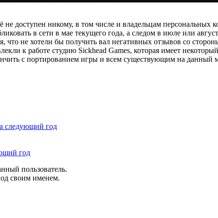
 не доступен никому, в том числе и владельцам персональных к
овать в сети в мае текущего года, а следом в июле или августе
я, что не хотели бы получить вал негативных отзывов со стороны
екли к работе студию Sickhead Games, которая имеет некоторый
ончить с портированием игры и всем существующим на данный 
 на следующий год
ующий год
анный пользователь.
под своим именем.