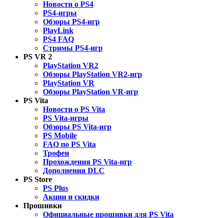
Новости о PS4
PS4-игры
Обзоры PS4-игр
PlayLink
PS4 FAQ
Стримы PS4-игр
PS VR 2
PlayStation VR2
Обзоры PlayStation VR2-игр
PlayStation VR
Обзоры PlayStation VR-игр
PS Vita
Новости о PS Vita
PS Vita-игры
Обзоры PS Vita-игр
PS Mobile
FAQ по PS Vita
Трофеи
Прохождения PS Vita-игр
Дополнения DLC
PS Store
PS Plus
Акции и скидки
Прошивки
Официальные прошивки для PS Vita