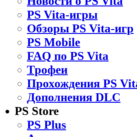
Новости о PS Vita
PS Vita-игры
Обзоры PS Vita-игр
PS Mobile
FAQ по PS Vita
Трофеи
Прохождения PS Vit
Дополнения DLC
PS Store
PS Plus