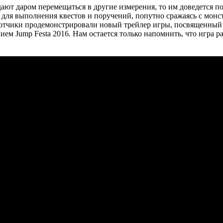
ладают даром перемещаться в другие измерения, то им доведется 
для выполнения квестов и поручений, попутно сражаясь с монст
аботчики продемонстрировали новый трейлер игры, посвященный
м Jump Festa 2016. Нам остается только напомнить, что игра разр