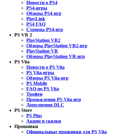
Новости о PS4
PS4-игры
Обзоры PS4-игр
PlayLink
PS4 FAQ
Стримы PS4-игр
PS VR 2
PlayStation VR2
Обзоры PlayStation VR2-игр
PlayStation VR
Обзоры PlayStation VR-игр
PS Vita
Новости о PS Vita
PS Vita-игры
Обзоры PS Vita-игр
PS Mobile
FAQ по PS Vita
Трофеи
Прохождения PS Vita-игр
Дополнения DLC
PS Store
PS Plus
Акции и скидки
Прошивки
Официальные прошивки для PS Vita