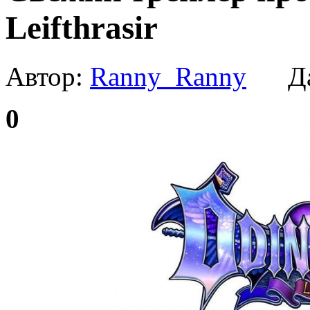
Leifthrasir
Автор:
Ranny_Ranny
Да
0