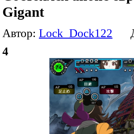
Gigant
Автор:
Lock_Dock122
Да
4