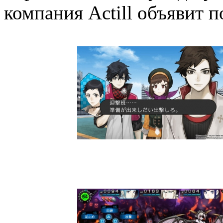
компания Actill объявит п