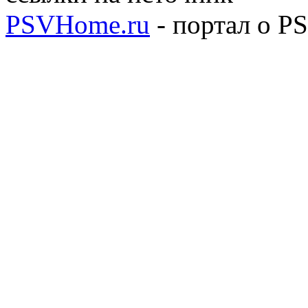
PSVHome.ru
- портал о P