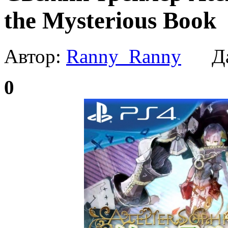
the Mysterious Book
Автор:
Ranny_Ranny
Да
0