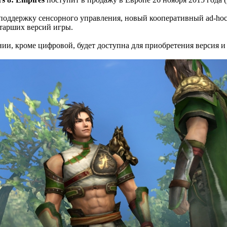
оддержку сенсорного управления, новый кооперативный ad-hoc-р
тарших версий игры.
нии, кроме цифровой, будет доступна для приобретения версия и