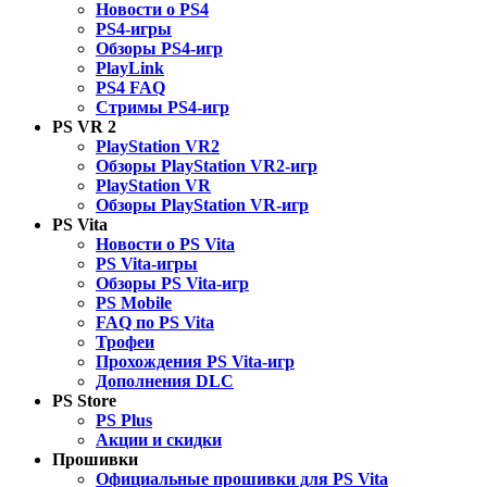
Новости о PS4
PS4-игры
Обзоры PS4-игр
PlayLink
PS4 FAQ
Стримы PS4-игр
PS VR 2
PlayStation VR2
Обзоры PlayStation VR2-игр
PlayStation VR
Обзоры PlayStation VR-игр
PS Vita
Новости о PS Vita
PS Vita-игры
Обзоры PS Vita-игр
PS Mobile
FAQ по PS Vita
Трофеи
Прохождения PS Vita-игр
Дополнения DLC
PS Store
PS Plus
Акции и скидки
Прошивки
Официальные прошивки для PS Vita