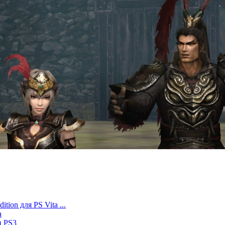
tion для PS Vita ...
a
и PS3