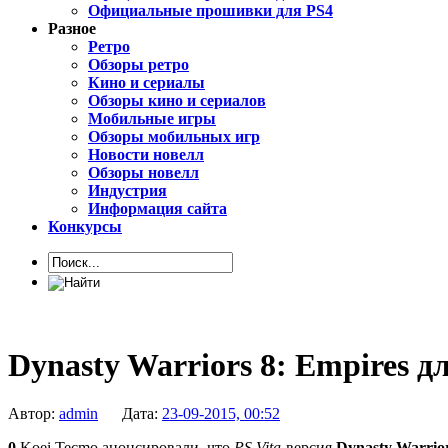
Официальные прошивки для PS4
Разное
Ретро
Обзоры ретро
Кино и сериалы
Обзоры кино и сериалов
Мобильные игры
Обзоры мобильных игр
Новости новелл
Обзоры новелл
Индустрия
Информация сайта
Конкурсы
Dynasty Warriors 8: Empires д
Автор:
admin
Дата:
23-09-2015, 00:52
0
Koei Tecmo анонсировали, что
PS Vita
-версия
Dynasty Warrior