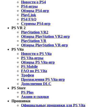
Новости о PS4
PS4-игры
Обзоры PS4-игр
PlayLink
PS4 FAQ
Стримы PS4-игр
PS VR 2
PlayStation VR2
Обзоры PlayStation VR2-игр
PlayStation VR
Обзоры PlayStation VR-игр
PS Vita
Новости о PS Vita
PS Vita-игры
Обзоры PS Vita-игр
PS Mobile
FAQ по PS Vita
Трофеи
Прохождения PS Vita-игр
Дополнения DLC
PS Store
PS Plus
Акции и скидки
Прошивки
Официальные прошивки для PS Vita