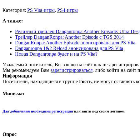
Категория:
PS Vita-игры
,
PS4-игры
А также:
Релизный трейлер Danganronpa Another Episode: Ultra Despa
Трейлер DanganRonpa: Another Episode с TGS 2014
DanganRonpa: Another Episode анонсирована для PS Vita
Danganronpa 1&2 Reload анонсирована для PS Vita
Новая Danganronpa будет и на PS Vita?
Уважаемый посетитель, Вы зашли на сайт как незарегистриров
Мы рекомендуем Вам
зарегистрироваться
, либо войти на сайт 
Информация
Посетители, находящиеся в группе
Гость
, не могут оставлять 
Мини-чат
Для добавления необходима регистрация
или зайти под своим логином.
Опрос