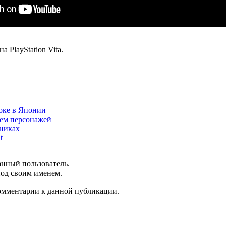
а PlayStation Vita.
аоке в Японии
нием персонажей
шниках
t
анный пользователь.
под своим именем.
комментарии к данной публикации.