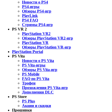
Новости о PS4
PS4-игры
Обзоры PS4-игр
PlayLink
PS4 FAQ
Стримы PS4-игр
PS VR 2
PlayStation VR2
Обзоры PlayStation VR2-игр
PlayStation VR
Обзоры PlayStation VR-игр
PlayStation Portal
PS Vita
Новости о PS Vita
PS Vita-игры
Обзоры PS Vita-игр
PS Mobile
FAQ по PS Vita
Трофеи
Прохождения PS Vita-игр
Дополнения DLC
PS Store
PS Plus
Акции и скидки
Прошивки