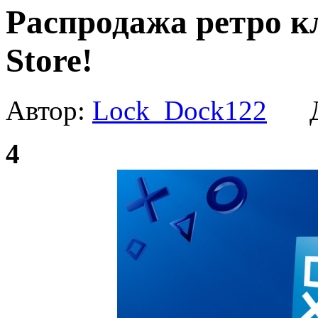
Распродажа ретро кл
Store!
Автор:
Lock_Dock122
Да
4