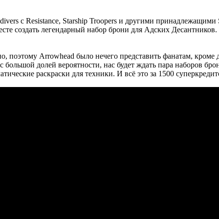
ldivers с Resistance, Starship Troopers и другими принадлежащ
месте создать легендарный набор брони для Адских Десантников
о, поэтому Arrowhead было нечего представить фанатам, кроме 
 с большой долей вероятности, нас будет ждать пара наборов бро
атические раскраски для техники. И всё это за 1500 суперкредит