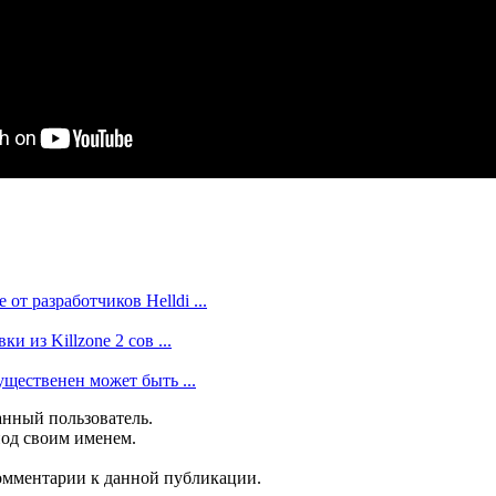
т разработчиков Helldi ...
и из Killzone 2 сов ...
щественен может быть ...
анный пользователь.
под своим именем.
комментарии к данной публикации.