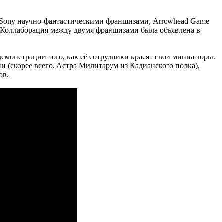
ими Sony научно-фантастическими франшизами, Arrowhead Game
. Коллаборация между двумя франшизами была объявлена в
демонстрации того, как её сотрудники красят свои миниатюры.
ни (скорее всего, Астра Милитарум из Кадианского полка),
ов.