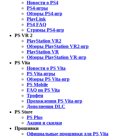
Новости о PS4
PS4-игры
Обзоры PS4-игр
PlayLink
PS4 FAQ
Стримы PS4-игр
PS VR 2
PlayStation VR2
Обзоры PlayStation VR2-игр
PlayStation VR
Обзоры PlayStation VR-игр
PS Vita
Новости о PS Vita
PS Vita-игры
Обзоры PS Vita-игр
PS Mobile
FAQ по PS Vita
Трофеи
Прохождения PS Vita-игр
Дополнения DLC
PS Store
PS Plus
Акции и скидки
Прошивки
Официальные прошивки для PS Vita