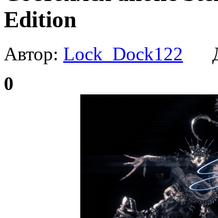
Edition
Автор:
Lock_Dock122
Да
0