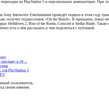
т переиздан на PlayStation 5 и персональных компьютерах. При э
ь Sony Interactive Entertainment проведёт первую в этом году тра
овам, получит подзаголовок «On the Beach». В принципе, показ ч
 Helldivers 2, Rise of the Ronin, Concord и Stellar Blade. Также
делённо есть о чём рассказать и чем поделиться с публикой.
Sony
в продажу в 20 ...
играм
 для PlayStation 5
DEV
анный пользователь.
под своим именем.