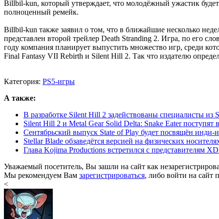
Billbil-kun, который утверждает, что молодёжный ужастик буде
полноценный ремейк.
Billbil-kun также заявил о том, что в ближайшие несколько недел
представлен второй трейлер Death Stranding 2. Игра, по его сл
году компания планирует выпустить множество игр, среди которых
Final Fantasy VII Rebirth и Silent Hill 2. Так что издателю опре
Категория:
PS5-игры
А также:
В разработке Silent Hill 2 задействованы специалисты из 
Silent Hill 2 и Metal Gear Solid Delta: Snake Eater поступят 
Сентябрьский выпуск State of Play будет посвящён инди-
Stellar Blade обзаведётся версией на физических носителях
Глава Kojima Productions встретился с представителям X
Уважаемый посетитель, Вы зашли на сайт как незарегистриров
Мы рекомендуем Вам
зарегистрироваться
, либо войти на сайт 
<