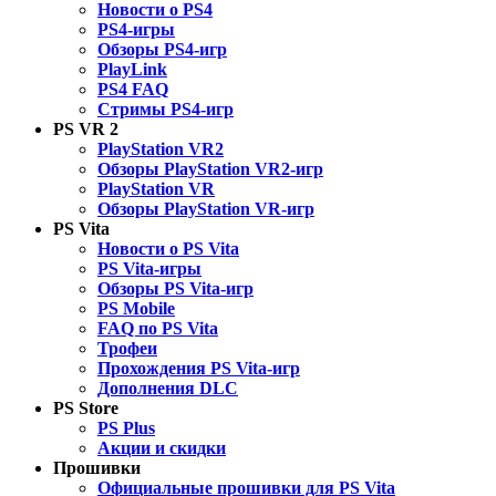
Новости о PS4
PS4-игры
Обзоры PS4-игр
PlayLink
PS4 FAQ
Стримы PS4-игр
PS VR 2
PlayStation VR2
Обзоры PlayStation VR2-игр
PlayStation VR
Обзоры PlayStation VR-игр
PS Vita
Новости о PS Vita
PS Vita-игры
Обзоры PS Vita-игр
PS Mobile
FAQ по PS Vita
Трофеи
Прохождения PS Vita-игр
Дополнения DLC
PS Store
PS Plus
Акции и скидки
Прошивки
Официальные прошивки для PS Vita