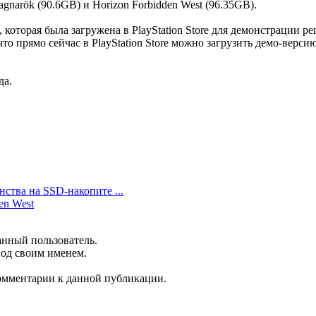
gnarök (90.6GB) и Horizon Forbidden West (96.35GB).
которая была загружена в PlayStation Store для демонстрации ре
то прямо сейчас в PlayStation Store можно загрузить демо-верси
да.
нства на SSD-накопите ...
en West
анный пользователь.
под своим именем.
комментарии к данной публикации.