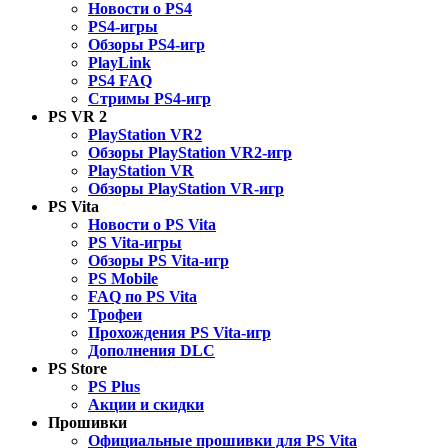
Новости о PS4
PS4-игры
Обзоры PS4-игр
PlayLink
PS4 FAQ
Стримы PS4-игр
PS VR 2
PlayStation VR2
Обзоры PlayStation VR2-игр
PlayStation VR
Обзоры PlayStation VR-игр
PS Vita
Новости о PS Vita
PS Vita-игры
Обзоры PS Vita-игр
PS Mobile
FAQ по PS Vita
Трофеи
Прохождения PS Vita-игр
Дополнения DLC
PS Store
PS Plus
Акции и скидки
Прошивки
Официальные прошивки для PS Vita