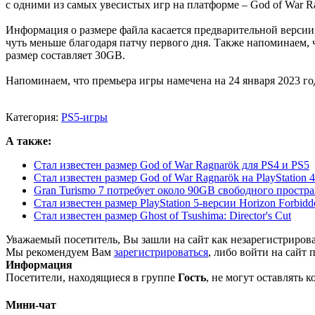
с одними из самых увесистых игр на платформе – God of War Ra
Информация о размере файла касается предварительной версии, 
чуть меньше благодаря патчу первого дня. Также напоминаем, ч
размер составляет 30GB.
Напоминаем, что премьера игры намечена на 24 января 2023 го
Категория:
PS5-игры
А также:
Стал известен размер God of War Ragnarök для PS4 и PS5
Стал известен размер God of War Ragnarök на PlayStation 4
Gran Turismo 7 потребует около 90GB свободного простра
Стал известен размер PlayStation 5-версии Horizon Forbidd
Стал известен размер Ghost of Tsushima: Director's Cut
Уважаемый посетитель, Вы зашли на сайт как незарегистриров
Мы рекомендуем Вам
зарегистрироваться
, либо войти на сайт 
Информация
Посетители, находящиеся в группе
Гость
, не могут оставлять 
Мини-чат