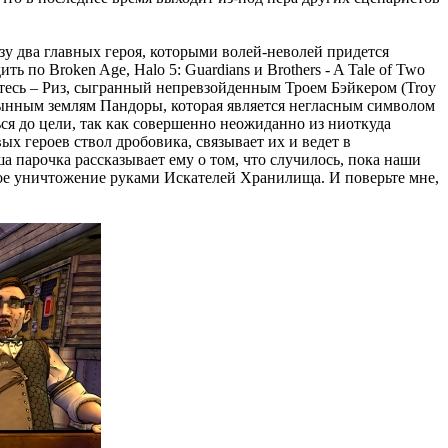
азу два главных героя, которыми волей-неволей придется
 по Broken Age, Halo 5: Guardians и Brothers - A Tale of Two
мьтесь – Риз, сыгранный непревзойденным Троем Бэйкером (Troy
стынным землям Пандоры, которая является негласным символом
ься до цели, так как совершенно неожиданно из ниоткуда
ых героев ствол дробовика, связывает их и ведет в
а парочка рассказывает ему о том, что случилось, пока наши
ное уничтожение руками Искателей Хранилища. И поверьте мне,