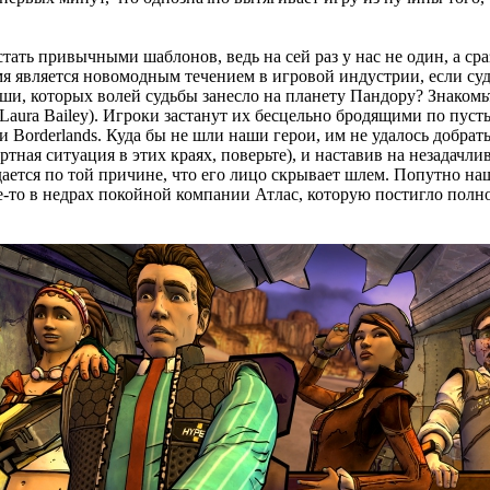
 стать привычными шаблонов, ведь на сей раз у нас не один, а ср
я является новомодным течением в игровой индустрии, если судить
 души, которых волей судьбы занесло на планету Пандору? Знако
 (Laura Bailey). Игроки застанут их бесцельно бродящими по пу
 Borderlands. Куда бы не шли наши герои, им не удалось добрат
ная ситуация в этих краях, поверьте), и наставив на незадачлив
ается по той причине, что его лицо скрывает шлем. Попутно наш
е-то в недрах покойной компании Атлас, которую постигло пол