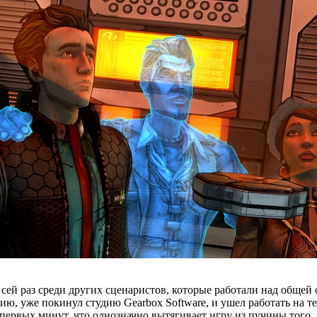
 сей раз среди других сценаристов, которые работали над общей
ию, уже покинул студию Gearbox Software, и ушел работать на те
 первых минут, что однозначно вытягивает игру из пучины того,