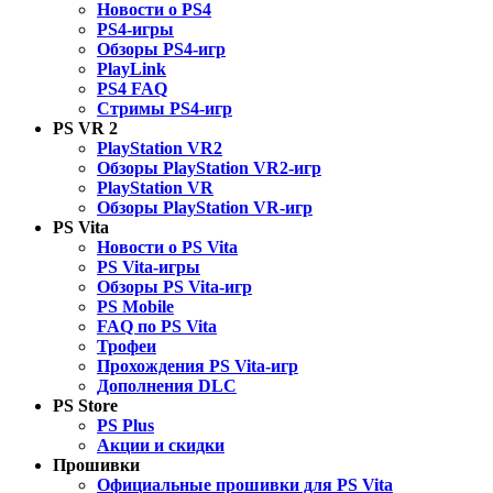
Новости о PS4
PS4-игры
Обзоры PS4-игр
PlayLink
PS4 FAQ
Стримы PS4-игр
PS VR 2
PlayStation VR2
Обзоры PlayStation VR2-игр
PlayStation VR
Обзоры PlayStation VR-игр
PS Vita
Новости о PS Vita
PS Vita-игры
Обзоры PS Vita-игр
PS Mobile
FAQ по PS Vita
Трофеи
Прохождения PS Vita-игр
Дополнения DLC
PS Store
PS Plus
Акции и скидки
Прошивки
Официальные прошивки для PS Vita