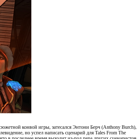
 сюжетной конвой игры, затесался Энтони Берч (Anthony Burch),
левидение, но успел написать сценарий для Tales From The
 что в последнее время выходит из-под пера других сценаристов