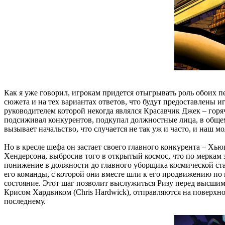
Как я уже говорил, игрокам придется отыгрывать роль обоих пе
сюжета и на тех вариантах ответов, что будут предоставлены 
руководителем которой некогда являлся Красавчик Джек – гор
подсиживал конкурентов, подкупал должностные лица, в общем
вызывает начальство, что случается не так уж и часто, и наш 
Но в кресле шефа он застает своего главного конкурента – Хью
Хендерсона, выбросив того в открытый космос, что по меркам 
понижение в должности до главного уборщика космической стан
его команды, с которой они вместе шли к его продвижению по 
состояние. Этот шаг позволит выслужиться Ризу перед высшим 
Крисом Хардвиком (Chris Hardwick), отправляются на поверхн
последнему.