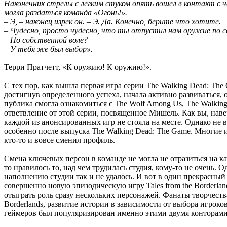
Наконечник стрелы с легким стуком опять вошел в контакт с
могла раздаться команда «Огонь!».
– Э, – наконец изрек он. – Э. Да. Конечно, берите что хотите.
– Чудесно, просто чудесно, что ты отпустил нам оружие по с
– По собственной воле?
– У тебя же был выбор».
Терри Пратчетт, «К оружию! К оружию!».
С тех пор, как вышла первая игра серии The Walking Dead: The
достигнув определенного успеха, начала активно развиваться, 
публика смогла ознакомиться с The Wolf Among Us, The Walking
ответвление от этой серии, посвященное Мишель. Как вы, навер
каждой из анонсированных игр не стояла на месте. Однако не в
особенно после выпуска The Walking Dead: The Game. Многие и
кто-то и вовсе сменил профиль.
Смена ключевых персон в команде не могла не отразиться на к
то нравилось то, над чем трудилась студия, кому-то не очень. 
наполнению студии так и не удалось. И вот в один прекрасный 
совершенно новую эпизодическую игру Tales from the Borderl
отыграть роль сразу нескольких персонажей. Фанаты творчеств
Borderlands, развитие истории в зависимости от выбора игроко
геймеров был популяризирован именно этими двумя конторами.