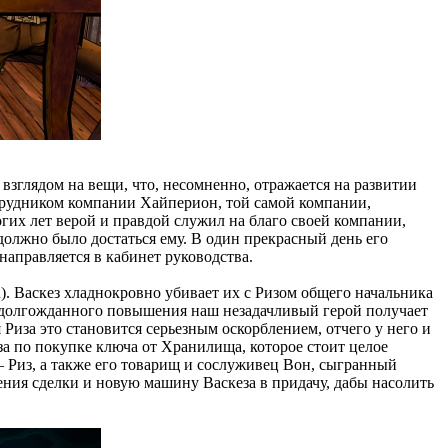
взглядом на вещи, что, несомненно, отражается на развитии
сотрудником компании Хайперион, той самой компании,
гих лет верой и правдой служил на благо своей компании,
олжно было достаться ему. В один прекрасный день его
направляется в кабинет руководства.
n). Васкез хладнокровно убивает их с Ризом общего начальника
то долгожданного повышения наш незадачливый герой получает
Риза это становится серьезным оскорблением, отчего у него и
за по покупке ключа от Хранилища, которое стоит целое
– Риз, а также его товарищ и сослуживец Вон, сыгранный
ения сделки и новую машину Васкеза в придачу, дабы насолить