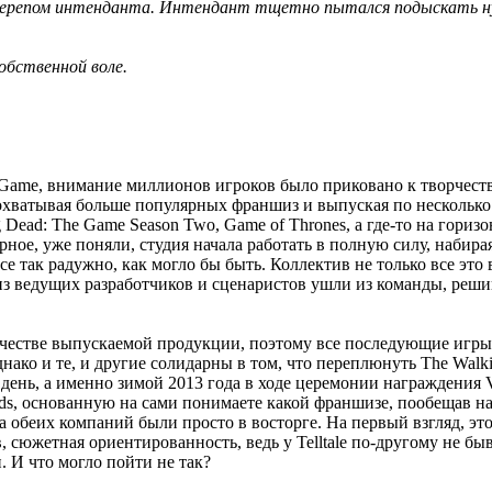
 черепом интенданта. Интендант тщетно пытался подыскать нуж
обственной воле.
 Game, внимание миллионов игроков было приковано к творчеству
охватывая больше популярных франшиз и выпуская по несколько э
 Dead: The Game Season Two, Game of Thrones, а где-то на гориз
ное, уже поняли, студия начала работать в полную силу, набирая
се так радужно, как могло бы быть. Коллектив не только все эт
з ведущих разработчиков и сценаристов ушли из команды, решив
ачестве выпускаемой продукции, поэтому все последующие игры о
Однако и те, и другие солидарны в том, что переплюнуть The Walk
день, а именно зимой 2013 года в ходе церемонии награждения V
ands, основанную на сами понимаете какой франшизе, пообещав
а обеих компаний были просто в восторге. На первый взгляд, эт
в, сюжетная ориентированность, ведь у Telltale по-другому не б
 И что могло пойти не так?