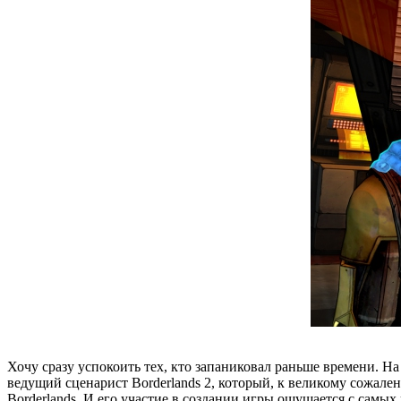
Хочу сразу успокоить тех, кто запаниковал раньше времени. На
ведущий сценарист Borderlands 2, который, к великому сожален
Borderlands. И его участие в создании игры ощущается с самых