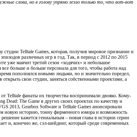
ные слова, но в голову упрямо лезло только то, что вот-вот
 студии Telltale Games, которая, получив мировое признание и
пизодов различных игр в год. Так, в период с 2012 по 2015
онте уже маячит третий сезон «ходячих» и небольшое
 все больше и больше персонала для того, чтобы работа над
о время пополнялся новыми людьми, но и значительно поредел,
 открыть свои студии, заняться собственными проектами, а
т Telltale фанаты их творчества воспринимали двояко. Кому-
ing Dead: The Game в других своих проектах по качеству и
GS 2013, Gearbox Software и Telltale Games анонсировали
 нам новую историю, тонну фирменного юмора и возможность
о решение кажется гениальным – новая глава в истории серии
ывает и, конечно же, сэл-шейдинг, который среди современных