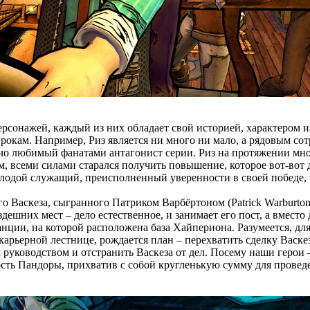
рсонажей, каждый из них обладает свой историей, характером и 
игрокам. Например, Риз является ни много ни мало, а рядовым 
ячо любимый фанатами антагонист серии. Риз на протяжении мно
, всеми силами старался получить повышение, которое вот-вот д
молодой служащий, преисполненный уверенности в своей победе, 
го Васкеза, сыгранного Патриком Варбёртоном (Patrick Warburto
здешних мест – дело естественное, и занимает его пост, а вмес
ции, на которой расположена база Хайпериона. Разумеется, для 
карьерной лестнице, рождается план – перехватить сделку Васке
руководством и отстранить Васкеза от дел. Посему наши герои 
ость Пандоры, прихватив с собой кругленькую сумму для провед