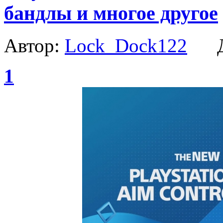
бандлы и многое другое
Автор:
Lock_Dock122
Да
1