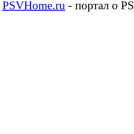
PSVHome.ru
- портал о P