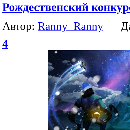
Рождественский конкур
Автор:
Ranny_Ranny
Да
4