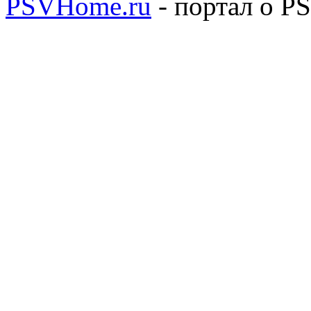
PSVHome.ru
- портал о P