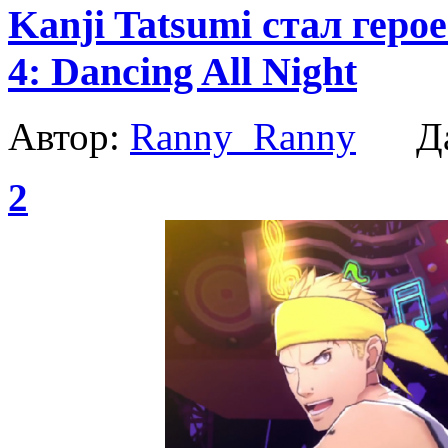
Kanji Tatsumi стал геро
4: Dancing All Night
Автор:
Ranny_Ranny
Да
2