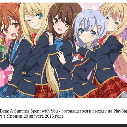
eta: A Summer Spent with You - готовящегося к выходу на PlaySt
т в Японии 20 августа 2015 года.