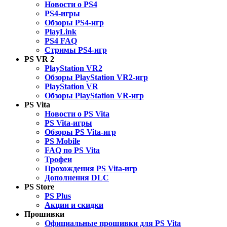
Новости о PS4
PS4-игры
Обзоры PS4-игр
PlayLink
PS4 FAQ
Стримы PS4-игр
PS VR 2
PlayStation VR2
Обзоры PlayStation VR2-игр
PlayStation VR
Обзоры PlayStation VR-игр
PS Vita
Новости о PS Vita
PS Vita-игры
Обзоры PS Vita-игр
PS Mobile
FAQ по PS Vita
Трофеи
Прохождения PS Vita-игр
Дополнения DLC
PS Store
PS Plus
Акции и скидки
Прошивки
Официальные прошивки для PS Vita