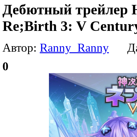
Дебютный трейлер H
Re;Birth 3: V Centur
Автор:
Ranny_Ranny
Да
0