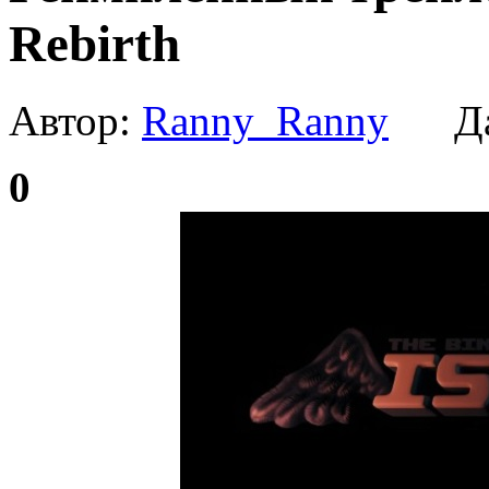
Rebirth
Автор:
Ranny_Ranny
Да
0